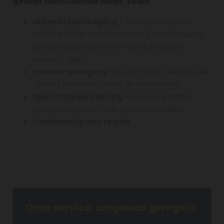
gelden aanvullende eisen, zoals:
Waardetoevoeging
– het aandeel niet-
preferentiële materialen mag een bepaald
percentage van de ex-works prijs niet
overschrijden
Postverspringing
– de HS-code (eerste vier
cijfers) verandert door de bewerking
Specifieke bewerking
– een verplichte
bewerking moet in de EU plaatsvinden
Combinatie van regels
Onze service: zorgeloos geregeld