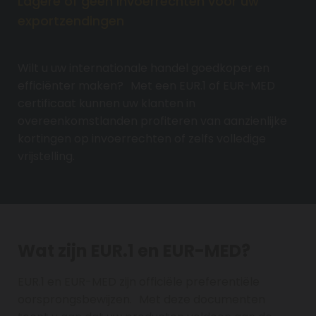
Lagere of géén invoerrechten voor uw
exportzendingen
Wilt u uw internationale handel goedkoper en
efficiënter maken? Met een EUR.1 of EUR-MED
certificaat kunnen uw klanten in
overeenkomstlanden profiteren van aanzienlijke
kortingen op invoerrechten of zelfs volledige
vrijstelling.
Wat zijn EUR.1 en EUR-MED?
EUR.1 en EUR-MED zijn officiële preferentiële
oorsprongsbewijzen. Met deze documenten