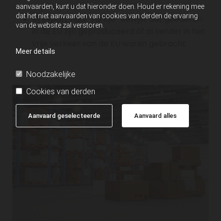
vrije verkeer waren.
aanvaarden, kunt u dat hieronder doen. Houd er rekening mee
dat het niet aanvaarden van cookies van derden de ervaring
Bij export naar Turkije Bewijst dat goederen
van de website zal verstoren.
in de EU zijn geproduceerd óf al eerder in het
vrije verkeer van de EU waren gebracht.
Meer details
Noodzakelijke
Cookies van derden
Aanvaard geselecteerde
Aanvaard alles