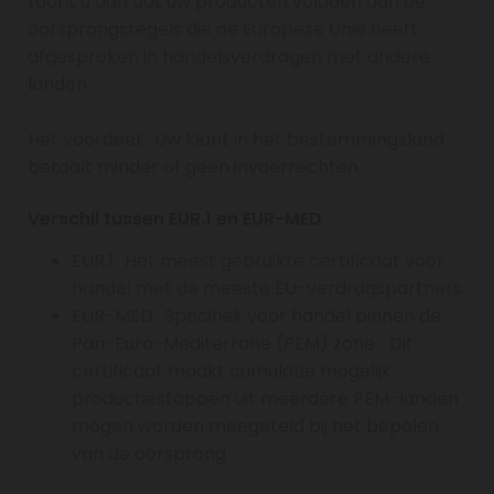
toont u aan dat uw producten voldoen aan de
oorsprongsregels die de Europese Unie heeft
afgesproken in handelsverdragen met andere
landen.
Het voordeel: Uw klant in het bestemmingsland
betaalt minder of geen invoerrechten.
Verschil tussen EUR.1 en EUR-MED
EUR.1 Het meest gebruikte certificaat voor
handel met de meeste EU-verdragspartners.
EUR-MED Specifiek voor handel binnen de
Pan-Euro-Mediterrane (PEM) zone. Dit
certificaat maakt cumulatie mogelijk:
productiestappen uit meerdere PEM-landen
mogen worden meegeteld bij het bepalen
van de oorsprong.