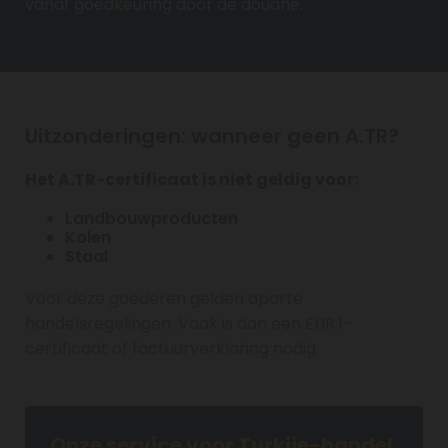
vanaf goedkeuring door de douane.
Uitzonderingen: wanneer geen A.TR?
Het A.TR-certificaat is niet geldig voor:
Landbouwproducten
Kolen
Staal
Voor deze goederen gelden aparte
handelsregelingen. Vaak is dan een EUR.1-
certificaat of factuurverklaring nodig.
Onze service voor Turkije-handel