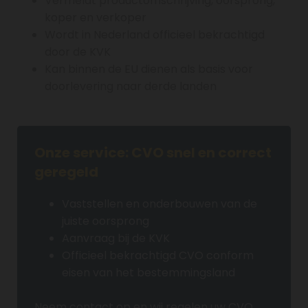
Vermeldt productomschrijving, oorsprong,
koper en verkoper
Wordt in Nederland officieel bekrachtigd
door de KVK
Kan binnen de EU dienen als basis voor
doorlevering naar derde landen
Onze service: CVO snel en correct
geregeld
Vaststellen en onderbouwen van de
juiste oorsprong
Aanvraag bij de KVK
Officieel bekrachtigd CVO conform
eisen van het bestemmingsland
Neem contact op en wij regelen uw CVO