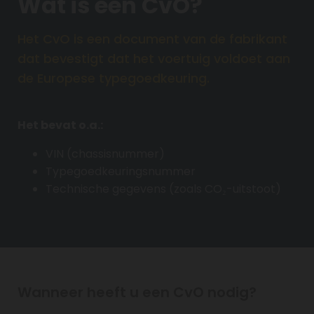
Wat is een CvO?
Het CvO is een document van de fabrikant
dat bevestigt dat het voertuig voldoet aan
de Europese typegoedkeuring.
Het bevat o.a.:
VIN (chassisnummer)
Typegoedkeuringsnummer
Technische gegevens (zoals CO₂-uitstoot)
Wanneer heeft u een CvO nodig?