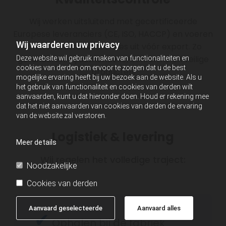
Wij werken uitsluitend met gecertificeerde
Europese leveranciers (CE, ISO, HACCP) en voeren
Wij waarderen uw privacy
strikte kwaliteitscontroles uit vóór export. Zo
garanderen wij authentieke, conforme en veilige
Deze website wil gebruik maken van functionaliteiten en
cookies van derden om ervoor te zorgen dat u de best
producten.
mogelijke ervaring heeft bij uw bezoek aan de website. Als u
het gebruik van functionaliteit en cookies van derden wilt
aanvaarden, kunt u dat hieronder doen. Houd er rekening mee
dat het niet aanvaarden van cookies van derden de ervaring
van de website zal verstoren.
Logistiek & levering
Meer details
Wij regelen het volledige traject:
Noodzakelijke
Cookies van derden
Aanvaard geselecteerde
Aanvaard alles
✔
Ophalen bij de fabriek